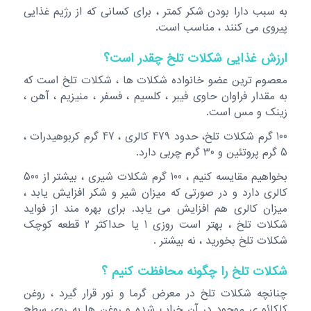
به سبب دارا بودن شکر کمتر ، برای کسانی که از رژیم غذایی
پیروی می کنند ، مناسب است.
ارزش غذایی شکلات تلخ چقدر است؟
معصوم ترین عضو خانواده شکلات ها ، شکلات تلخ است که
به مقدار فراوان حاوی فیبر ، کلسیم ، فسفر ، منیزیم ، آهن ،
زینک و مس است.
100 گرم شکلات تلخ، حدود 479 کالری ، 47 گرم کربوهیدرات ،
5 گرم پروتئین و 30 گرم چربی دارد.
بخواهیم مقایسه کنیم ، 100 گرم شکلات شیری ، بیشتر از 500
کالری دارد و در صورتی که میزان شیر و شکر افزایش یابد ،
میزان کالری هم افزایش می یابد. برای بهره مند از فواید
شکلات تلخ ، بهتر است روزی 1 یا حداکثر 2 قطعه کوچک
شکلات تلخ بخورید ، نه بیشتر .
شکلات تلخ را چگونه محافظت کنیم ؟
چنانچه شکلات تلخ در معرض گرما و نور قرار گیرد ، روغن
کاکائو ی موجود در آن خراب شده و روغن ها به روی سطح