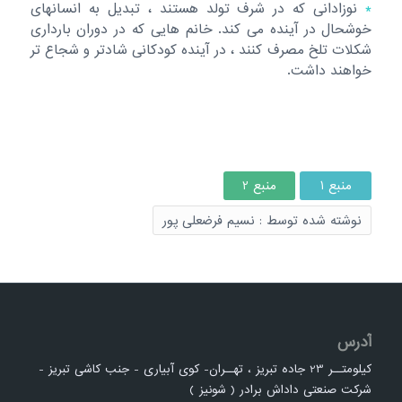
*
نوزادانی که در شرف تولد هستند ، تبدیل به انسانهای
خوشحال در آینده می کند. خانم هایی که در دوران بارداری
شکلات تلخ مصرف کنند ، در آینده کودکانی شادتر و شجاع تر
خواهند داشت.
منبع 1
منبع 2
نوشته شده توسط : نسیم فرضعلی پور
آدرس
کیلومتــر 23 جاده تبریز ، تهــران- کوی آبیاری - جنب کاشی تبریز -
شرکت صنعتی داداش برادر ( شونیز )