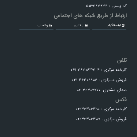
کد پستی : 5169193934
ارتباط از طریق شبکه های اجتماعی
اینستاگرام
لینکدین
واتساپ
تلفن
کارخانه مرکزی : 4-36306391 041
فروش مــرکزی : 36306986 041
صدای مشتری :04136307777
فکس
کارخانه مرکزی : 04136306390
فروش مرکزی : 04136306387