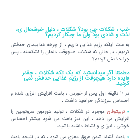
خب ، شکلات چی بود؟ شکلات ، دلیل خوشحال ی،
لذت و شادی بود ولی ما چیکار کردیم؟
به علت اینکه رژیم غذایی داریم ، از چرخه غذاییمان حذفش
کردیم ، در حالی که شکلات هیچوقت دلمان را نشکسته ، پس
چرا حذفش کردیم؟
مطمئنا اگر میدانستید که یک تکه شکلات ، چقدر
فایده دارد هیچوقت از رژیم غذایی حذفش نمی
کردید.
در 10 دقیقه اول پس از خوردن ، باعث افزایش انرژی شده و
احساس سرزندگی خواهید داشت .
*
تریپتوفان
موجود در شکلات ، تولید هورمون سروتونین را
افزایش می دهد ، این نیز باعث می شود بیشتر احساس
خوشی ، انرژ ی و نشاط داشته باشید.
*
باعث گشاد شدن عروق مغزی می شود ، که در نتیجه باعث