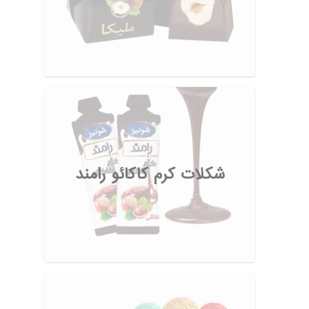
شکلات کرم کاکائو رامند