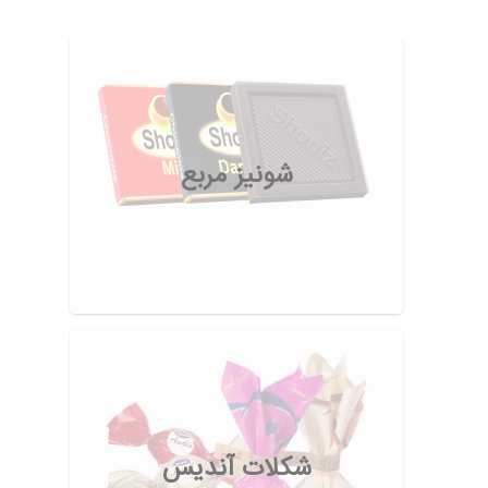
شونیز مربع
شکلات آندیس