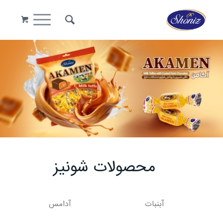
محصولات شونیز
آبنبات
آدامس