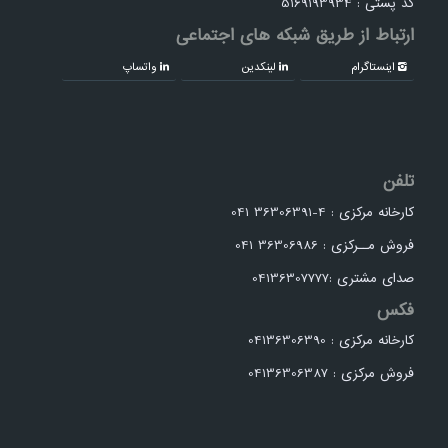
کد پستی : 5169193934
ارتباط از طریق شبکه های اجتماعی
اینستاگرام
لینکدین
واتساپ
تلفن
کارخانه مرکزی : 4-36306391 041
فروش مــرکزی : 36306986 041
صدای مشتری :04136307777
فکس
کارخانه مرکزی : 04136306390
فروش مرکزی : 04136306387