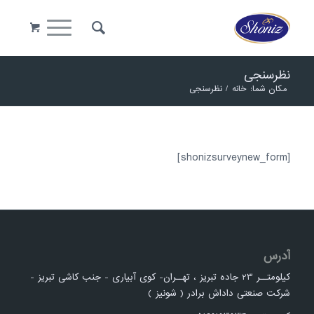
نظرسنجی
مکان شما:
خانه
/
نظرسنجی
[shonizsurveynew_form]
آدرس
کیلومتــر 23 جاده تبریز ، تهــران- کوی آبیاری - جنب کاشی تبریز -
شرکت صنعتی داداش برادر ( شونیز )