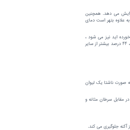
یدن 500 میلی لیتر آب ، متابولیسم را 24 تا 30 درصد افزایش می دهد. همچنین
9 کالری در یک روز می باشد. به علاوه بتهر است دمای
رده اید نیز می شود ،
طبق تحقیقاتی که انجام شد ، افرادی که قبل از وعده های غذایی آب می نوشند ، در طی 12 هفته ، 44 درصد بیشتر از سایر
ه صورت ناشتا یک لیوان
 مقابل سرطان مثانه و
آکنه جلوگیری می کند.