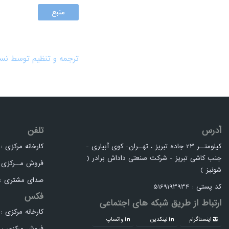
منبع
ترجمه و تنظیم توسط نسی
آدرس
تلفن
کیلومتــر 23 جاده تبریز ، تهــران- کوی آبیاری -
کارخانه مرکزی : 4-36306391 41
جنب کاشی تبریز - شرکت صنعتی داداش برادر (
فروش مــرکزی : 36306986 
شونیز )
صدای مشتری :04136307777
کد پستی : 5169193934
فکس
ارتباط از طریق شبکه های اجتماعی
کارخانه مرکزی : 04136306390
اینستاگرام
لینکدین
واتساپ
فروش مرکزی : 04136306387