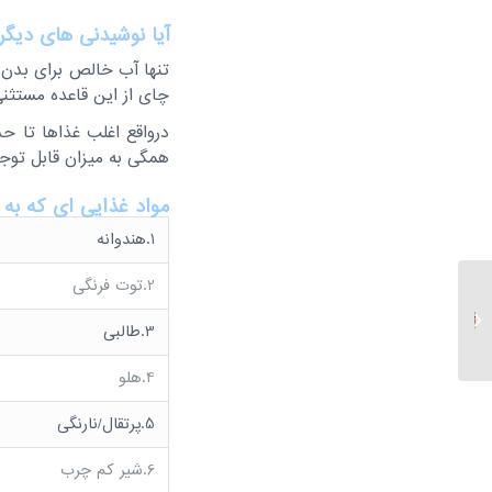
آیا نوشیدنی های دیگر ب
تنها آب خالص برای بدن 
چای از این قاعده مستثن
درواقع اغلب غذاها تا 
همگی به میزان قابل توجه
مواد غذایی ای که به 
1.هندوانه
2.توت فرنگی
سرکه سیب باعث لاغری
می شود؟
3.طالبی
4.هلو
5.پرتقال/نارنگی
6.شیر کم چرب