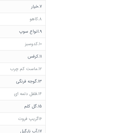
7.خیار
8.کاهو
9.انواع سوپ
10.کدوسبز
11.کرفس
12.ماست کم چرب
13.گوجه فرنگی
14.فلفل دلمه ای
15.گل کلم
16گریپ فروت
17.آب نارگیل