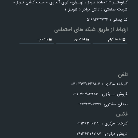
کیلومتــر 23 جاده تبریز ، تهــران- کوی آبیاری - جنب کاشی تبریز -
شرکت صنعتی داداش برادر ( شونیز )
کد پستی : 5169193934
ارتباط از طریق شبکه های اجتماعی
اینستاگرام
لینکدین
واتساپ
تلفن
کارخانه مرکزی : 4-36306391 041
فروش مــرکزی : 36306986 041
صدای مشتری :04136307777
فکس
کارخانه مرکزی : 04136306390
فروش مرکزی : 04136306387