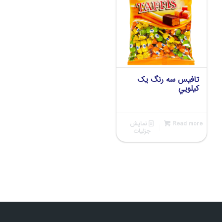
تافيس سه رنگ يک
کيلويي
Read more
نمایش
جزئیات