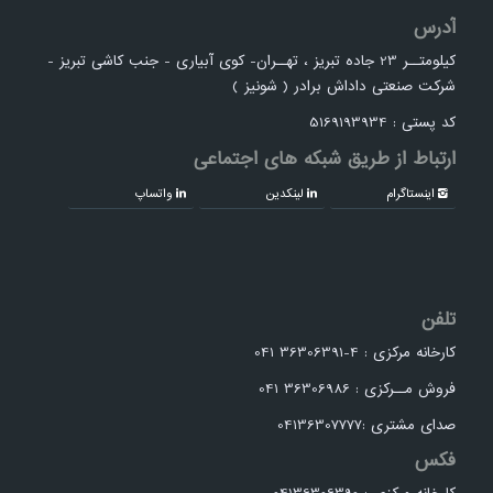
آدرس
کیلومتــر 23 جاده تبریز ، تهــران- کوی آبیاری - جنب کاشی تبریز -
شرکت صنعتی داداش برادر ( شونیز )
کد پستی : 5169193934
ارتباط از طریق شبکه های اجتماعی
اینستاگرام
لینکدین
واتساپ
تلفن
کارخانه مرکزی : 4-36306391 041
فروش مــرکزی : 36306986 041
صدای مشتری :04136307777
فکس