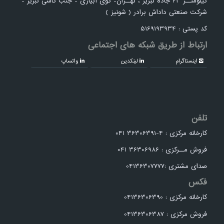
کیلومتــر 23 جاده تبریز ، تهــران- کوی آبیاری - جنب کاشی تبریز -
شرکت صنعتی داداش برادر ( شونیز )
کد پستی : 5169193934
ارتباط از طریق شبکه های اجتماعی
اینستاگرام
لینکدین
واتساپ
تلفن
کارخانه مرکزی : 4-36306391 041
فروش مــرکزی : 36306986 041
صدای مشتری :04136307777
فکس
کارخانه مرکزی : 04136306390
فروش مرکزی : 04136306387