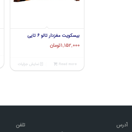
بیسکویت مغزدار تالو 6 تایی
1,152,000
تومان
Read more
نمایش جزئیات
آدرس
تلفن