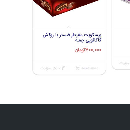
بیسکویت مغزدار فنستر با روکش
کاکائویی جعبه
300,000
تومان
زئیات
Read more
نمایش جزئیات