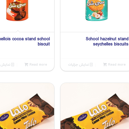
ellois cocoa stand school
School hazelnut stand
biscuit
seychelles biscuits
Read more
نمایش جزئیات
Read more
نمایش ج