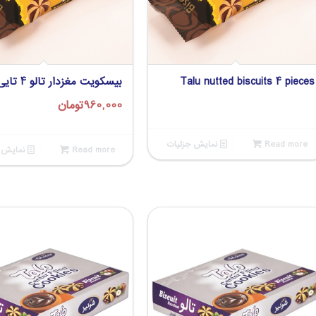
Talu nutted biscuits 4 pieces
بیسکویت مغزدار تالو 4 تایی
960,000
تومان
Read more
نمایش جزئیات
Read more
نمایش ج