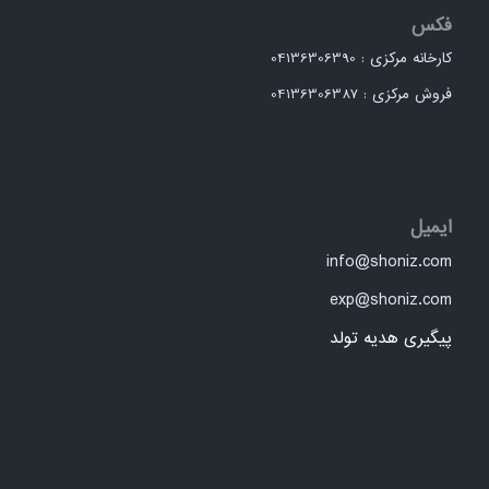
فکس
کارخانه مرکزی : 04136306390
فروش مرکزی : 04136306387
ایمیل
info@shoniz.com
exp@shoniz.com
پیگیری هدیه تولد