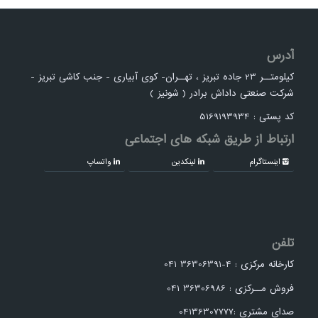
آدرس
کیلومتــر 23 جاده تبریز ، تهــران- کوی آبیاری - جنب کاشی تبریز -
شرکت صنعتی داداش برادر ( شونیز )
کد پستی : 5169193934
ارتباط از طریق شبکه های اجتماعی
اینستاگرام
لینکدین
واتساپ
تلفن
کارخانه مرکزی : 4-36306391 041
فروش مــرکزی : 36306986 041
صدای مشتری :04136307777