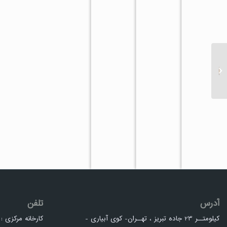
خواص زنجبیل
آدرس
تلفن
کیلومتــر 23 جاده تبریز ، تهــران- کوی آبیاری -
کارخانه مرکزی : 4-36306391 41