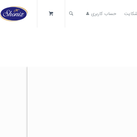
کایت
حساب کاربری 👤