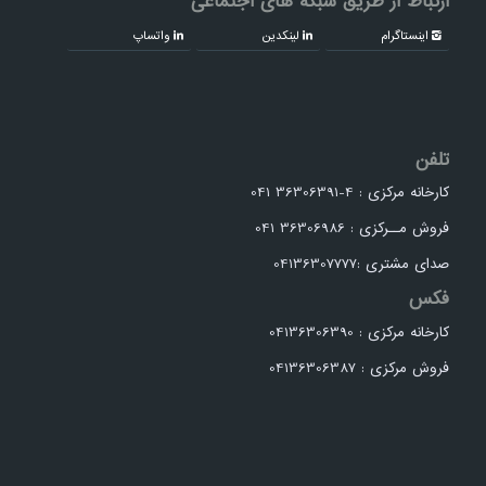
ارتباط از طریق شبکه های اجتماعی
اینستاگرام
لینکدین
واتساپ
تلفن
کارخانه مرکزی : 4-36306391 041
فروش مــرکزی : 36306986 041
صدای مشتری :04136307777
فکس
کارخانه مرکزی : 04136306390
فروش مرکزی : 04136306387