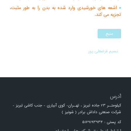
*
اشعه های خورشیدی وارد شده به بدن را به طور مثبت،
تجزیه می کند.
منبع
نسیم فرضعلی پور
آدرس
کیلومتــر 23 جاده تبریز ، تهــران- کوی آبیاری - جنب کاشی تبریز -
شرکت صنعتی داداش برادر ( شونیز )
کد پستی : 5169193934