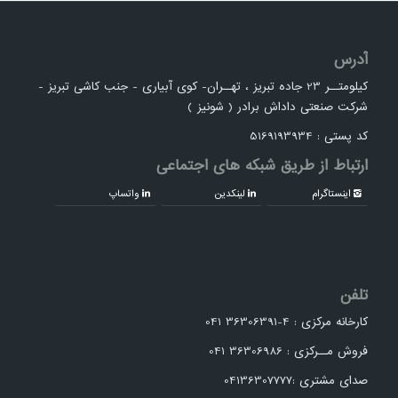
آدرس
کیلومتــر 23 جاده تبریز ، تهــران- کوی آبیاری - جنب کاشی تبریز -
شرکت صنعتی داداش برادر ( شونیز )
کد پستی : 5169193934
ارتباط از طریق شبکه های اجتماعی
اینستاگرام
لینکدین
واتساپ
تلفن
کارخانه مرکزی : 4-36306391 041
فروش مــرکزی : 36306986 041
صدای مشتری :04136307777