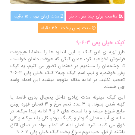
مناسب برای چند نفر : 6 نفر
مدت زمان تهیه : 15 دقیقه
مدت زمان پخت : 35 دقیقه
کیک خیلی پفی 3-6-9
طرز تهیه ی این کیک با این اندازه ها را مطمئنا هیچوقت
فراموش نخواهید کرد، همان کیکی که هروقت دلمان خواست،
تا چشممان را میبندیم در ذهنمان تضور می کنیم، یه کیک
پفی خوشمزه و نرم، اسم کیک چیه؟ کیک خیلی پفی 3-6-9
تعجب نکنید، در ادامه مقاله متوجه میشید این اعداد واسه
چی هست.
این کیک میتونه مدت زیادی داخل یخچال بدون فاسد یا
کهنه شدن بمونه. با 3 عدد تخم مرغ و 3 فنجان قهوه روغن
مایع شروع میشه و با نسبت های 6 و 9 ادامه پیدا میکنه. در
سایه ی آب معدنی گازدار و بکینگ پودر، کلی پف میکنه و کلی
ذوق می کنید. شرط اصلی اینه که تمام مواد در دمای اتاق
باشند از قبل. خب بریم سراغ پخت کیک خیلی پفی 3-6-9.