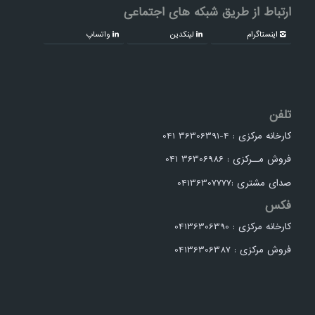
ارتباط از طریق شبکه های اجتماعی
اینستاگرام
لینکدین
واتساپ
تلفن
کارخانه مرکزی : 4-36306391 041
فروش مــرکزی : 36306986 041
صدای مشتری :04136307777
فکس
کارخانه مرکزی : 04136306390
فروش مرکزی : 04136306387