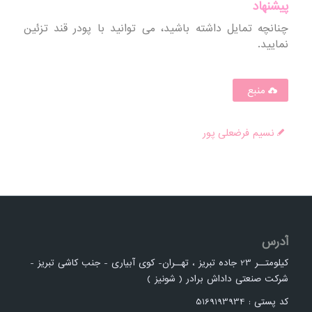
پیشنهاد
چنانچه تمایل داشته باشید، می توانید با پودر قند تزئین
نمایید.
منبع
نسیم فرضعلی پور
آدرس
کیلومتــر 23 جاده تبریز ، تهــران- کوی آبیاری - جنب کاشی تبریز -
شرکت صنعتی داداش برادر ( شونیز )
کد پستی : 5169193934