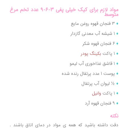
مواد لازم برای کیک خیلی پفی 3-6-9 عدد تخم مرغ
متوسط
♦
3 فنجان قهوه روغن مایع
♦
1 شیشه آب معدنی گازدار
♦
6 فنجان قهوه شکر
♦
1 پاکت
بکینگ پودر
♦
1 قاشق غذاخوری آب لیمو
♦
پوست 1 عدد پرتقال رنده شده
♦
½ لیوان آب پرتقال
♦
1 پاکت
وانیل
♦
9 فنجان قهوه آرد
نکته
دقت داشته باشید که همه ی مواد در دمای اتاق باشند .