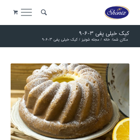
کیک خیلی پفی 3-6-9
مکان شما:
خانه
/
مجله شونیز
/
کیک خیلی پفی 3-6-9