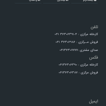
تلفن
کارخانه مرکزی : 4-36306391 041
فروش مــرکزی : 36306986 041
صدای مشتری :04136307777
فکس
کارخانه مرکزی : 04136306390
فروش مرکزی : 04136306387
ایمیل