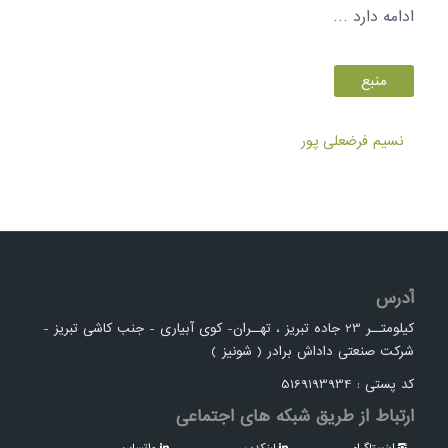
ادامه دارد …
منبع
نسیم فرضعلی پور
آدرس
کیلومتــر 23 جاده تبریز ، تهــران- کوی آبیاری - جنب کاشی تبریز -
شرکت صنعتی داداش برادر ( شونیز )
کد پستی : 5169193934
ارتباط از طریق شبکه های اجتماعی
اینستاگرام
لینکدین
واتساپ