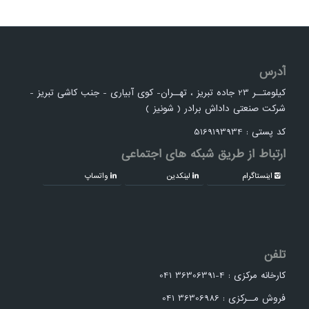
آدرس
کیلومتــر 23 جاده تبریز ، تهــران- کوی آبیاری - جنب کاشی تبریز -
شرکت صنعتی داداش برادر ( شونیز )
کد پستی : 5169193934
ارتباط از طریق شبکه های اجتماعی
اینستاگرام
لینکدین
واتساپ
تلفن
کارخانه مرکزی : 4-36306391 041
فروش مــرکزی : 36306986 041