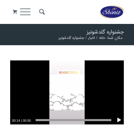
جشنواره گلدشونیز
مکان شما:
خانه
/
اخبار
/
جشنواره گلدشونیز
00:14
|
00:00