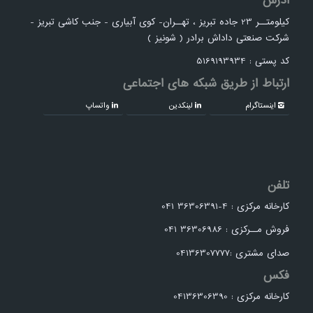
آدرس
کیلومتــر 23 جاده تبریز ، تهــران- کوی آبیاری - جنب کاشی تبریز -
شرکت صنعتی داداش برادر ( شونیز )
کد پستی : 5169193934
ارتباط از طریق شبکه های اجتماعی
اینستاگرام
لینکدین
واتساپ
تلفن
کارخانه مرکزی : 4-36306391 041
فروش مــرکزی : 36306986 041
صدای مشتری :04136307777
فکس
کارخانه مرکزی : 04136306390