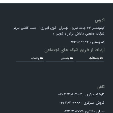
آدرس
کیلومتــر 23 جاده تبریز ، تهــران- کوی آبیاری - جنب کاشی تبریز -
شرکت صنعتی داداش برادر ( شونیز )
کد پستی : 5169193934
ارتباط از طریق شبکه های اجتماعی
اینستاگرام
لینکدین
واتساپ
تلفن
کارخانه مرکزی : 4-36306391 041
فروش مــرکزی : 36306986 041
صدای مشتری :04136307777