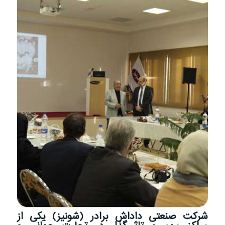
شرکت صنعتی داداش برادر (شونیز) یکی از