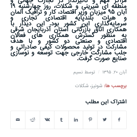
مراکز مهم و تاثیرگذار در تجارت جهانی و
منطقه ای شیرینی و شکلات، روز چهارشنبه 19
آبان 95 میزبان وزیر اقتصاد، کار و ترافیک آلمان
و هیات بلند‌پایه اقتصادی تجاری و
سرمایه‌گذاری این کشور بود. این دیدار با
همکاری اتاق بازرگانی استان آذربایجان شرقی
به منظور گسترش همکاری های فعالان
اقتصادی و صنعتی دو کشور و با هدف
مشارکت در تولید محصولات کیفی صادراتی و
جلب مشارکت خارجی جهت توسعه و نوسازی
صنایع صورت گرفت.
/
آبان ۲۰, ۱۳۹۵
توسط
نسیم
برچسب ها:
شونیز، شکلات
اشتراک این مطلب