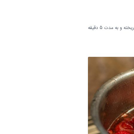
آب را داخل قابلمه ریخته و بگذارید تا بجوشد، توت فرنگی ها را خوب شسته و داخل آب جوش ریخته و به مدت 5 دقیقه