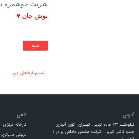
شربت خوشمزه توت 
نوش جان ♥
منبع
نسیم فرضعلی پور
آدرس
تلفن
کیلومتــر 23 جاده تبریز ، تهــران- کوی آبیاری -
کارخانه مرکزی : 4-36306391 41
جنب کاشی تبریز - شرکت صنعتی داداش برادر (
فروش مــرکزی : 36306986 
شونیز )