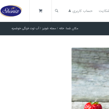
کایت
حساب کاربری 👤
مکان شما:
خانه
/
مجله شونیز
/
آب توت فرنگی خوشمزه