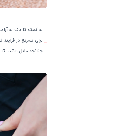
_
به کمک کاردک به آرامی ت
_
برای تسریع در فرآیند ک
_
چنانچه مایل باشید تا پو