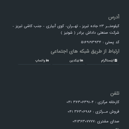
آدرس
کیلومتــر 23 جاده تبریز ، تهــران- کوی آبیاری - جنب کاشی تبریز -
شرکت صنعتی داداش برادر ( شونیز )
کد پستی : 5169193934
ارتباط از طریق شبکه های اجتماعی
اینستاگرام
لینکدین
واتساپ
تلفن
کارخانه مرکزی : 4-36306391 041
فروش مــرکزی : 36306986 041
صدای مشتری :04136307777