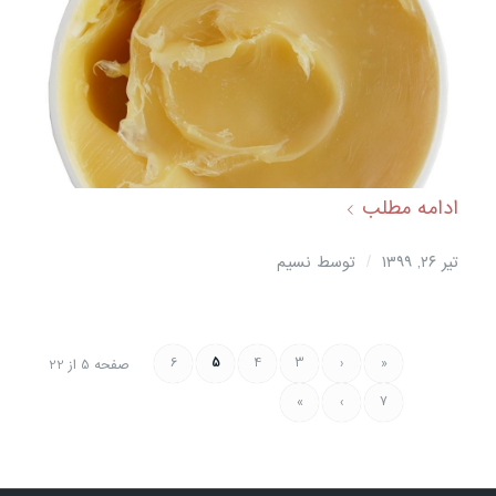
ادامه مطلب
/
تیر ۲۶, ۱۳۹۹
توسط
نسیم
6
5
4
3
‹
«
صفحه 5 از 22
»
›
7